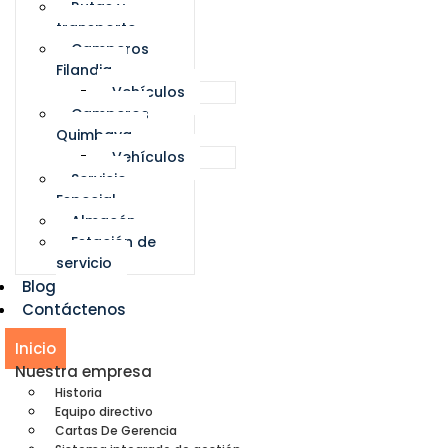
Rutas y
transporte
Camperos
Filandia
Vehículos
Camperos
Quimbaya
Vehículos
Servicio
Especial
Almacén
Estación de
servicio
Blog
Contáctenos
Inicio
Nuestra empresa
Historia
Equipo directivo
Cartas De Gerencia