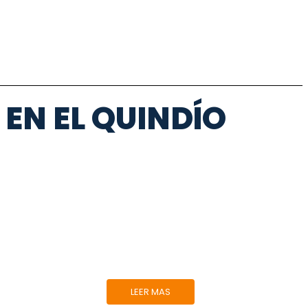
EN EL QUINDÍO
TRANSPORTE
ESPECIAL
Satisfacemos tus necesidades particulares de
transporte.
LEER MAS