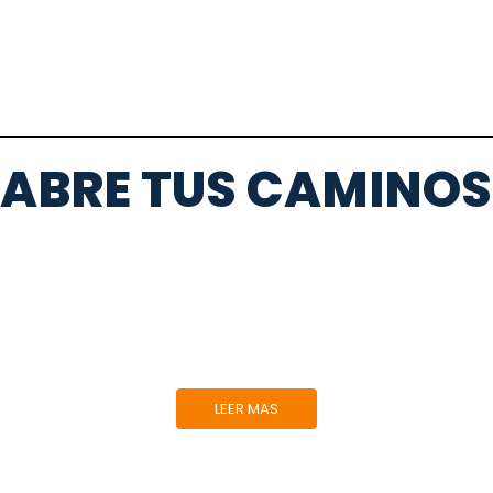
BRE TUS CAMINOS 
TRANSPORTE RURAL
Vive la experiencia del Paisaje Cultural Cafetero
viajando en nuestros tradicionales Willys.
LEER MAS