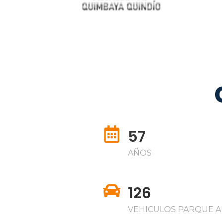
57
AÑOS
126
VEHICULOS PARQUE