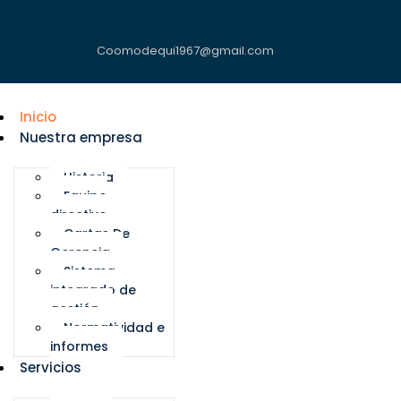
Coomodequi1967@gmail.com
Inicio
Nuestra empresa
Historia
Equipo
directivo
Cartas De
Gerencia
Sistema
integrado de
gestión
Normatividad e
informes
Servicios