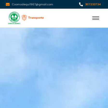
Coomodequi1967@gmail.com
3117233734