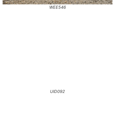
WEE546
UID092