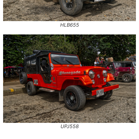
HLB655
UPJ558