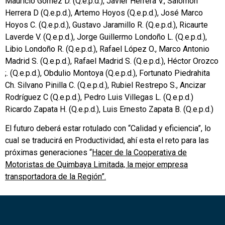
Mauricio Gómez D. (Q.e.p.d.), Javier Herrera V., Salomón
Herrera D (Q.e.p.d.), Artemo Hoyos (Q.e.p.d.), José Marco
Hoyos C. (Q.e.p.d.), Gustavo Jaramillo R. (Q.e.p.d.), Ricaurte
Laverde V. (Q.e.p.d.), Jorge Guillermo Londoño L. (Q.e.p.d.),
Libio Londoño R. (Q.e.p.d.), Rafael López O., Marco Antonio
Madrid S. (Q.e.p.d.), Rafael Madrid S. (Q.e.p.d.), Héctor Orozco
;. (Q.e.p.d.), Obdulio Montoya (Q.e.p.d.), Fortunato Piedrahita
Ch. Silvano Pinilla C. (Q.e.p.d.), Rubiel Restrepo S., Ancizar
Rodríguez C (Q.e.p.d.), Pedro Luis Villegas L. (Q.e.p.d.)
Ricardo Zapata H. (Q.e.p.d.), Luis Ernesto Zapata B. (Q.e.p.d.)
El futuro deberá estar rotulado con “Calidad y eficiencia”, lo
cual se traducirá en Productividad, ahí esta el reto para las
próximas generaciones “
Hacer de la Cooperativa de
Motoristas de Quimbaya Limitada, la mejor empresa
transportadora de la Región”.