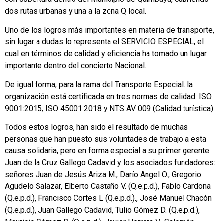
dos rutas urbanas y una a la zona Q local.
Uno de los logros más importantes en materia de transporte,
sin lugar a dudas lo representa el SERVICIO ESPECIAL, el
cual en términos de calidad y eficiencia ha tomado un lugar
importante dentro del concierto Nacional.
De igual forma, para la rama del Transporte Especial, la
organización está certificada en tres normas de calidad: ISO
9001:2015, ISO 45001:2018 y NTS AV 009 (Calidad turística)
Todos estos logros, han sido el resultado de muchas
personas que han puesto sus voluntades de trabajo a esta
causa solidaria, pero en forma especial a su primer gerente
Juan de la Cruz Gallego Cadavid y los asociados fundadores:
señores Juan de Jesús Ariza M., Darío Angel O., Gregorio
Agudelo Salazar, Elberto Castaño V. (Q.e.p.d.), Fabio Cardona
(Q.e.p.d.), Francisco Cortes L (Q.e.p.d.)., José Manuel Chacón
(Q.e.p.d.), Juan Gallego Cadavid, Tulio Gómez D. (Q.e.p.d.),