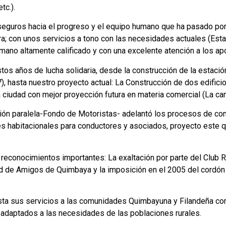
tc.).
guros hacia el progreso y el equipo humano que ha pasado por e
; con unos servicios a tono con las necesidades actuales (Esta
mano altamente calificado y con una excelente atención a los apo
os años de lucha solidaria, desde la construcción de la estaci
), hasta nuestro proyecto actual: La Construcción de dos edific
 ciudad con mejor proyección futura en materia comercial (La carr
ión paralela-Fondo de Motoristas- adelantó los procesos de con
nes habitacionales para conductores y asociados, proyecto este 
 3 reconocimientos importantes: La exaltación por parte del Clu
ad de Amigos de Quimbaya y la imposición en el 2005 del cordón
sta sus servicios a las comunidades Quimbayuna y Filandeña con 
adaptados a las necesidades de las poblaciones rurales.