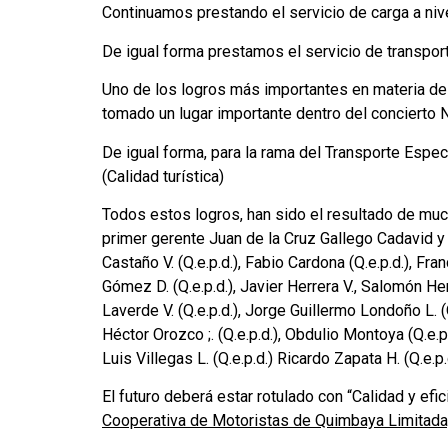
Continuamos prestando el servicio de carga a nive
De igual forma prestamos el servicio de transport
Uno de los logros más importantes en materia de t
tomado un lugar importante dentro del concierto N
De igual forma, para la rama del Transporte Espe
(Calidad turística)
Todos estos logros, han sido el resultado de muc
primer gerente Juan de la Cruz Gallego Cadavid y
Castaño V. (Q.e.p.d.), Fabio Cardona (Q.e.p.d.), Fr
Gómez D. (Q.e.p.d.), Javier Herrera V., Salomón Her
Laverde V. (Q.e.p.d.), Jorge Guillermo Londoño L. (Q
Héctor Orozco ;. (Q.e.p.d.), Obdulio Montoya (Q.e.p.
Luis Villegas L. (Q.e.p.d.) Ricardo Zapata H. (Q.e.p.
El futuro deberá estar rotulado con “Calidad y efic
Cooperativa de Motoristas de Quimbaya Limitada,