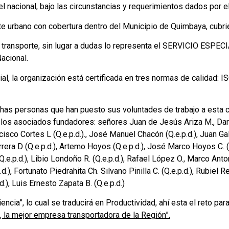
l nacional, bajo las circunstancias y requerimientos dados por el
e urbano con cobertura dentro del Municipio de Quimbaya, cubrie
ransporte, sin lugar a dudas lo representa el SERVICIO ESPECIAL
acional.
cial, la organización está certificada en tres normas de calidad
has personas que han puesto sus voluntades de trabajo a esta ca
 los asociados fundadores: señores Juan de Jesús Ariza M., Darí
ancisco Cortes L (Q.e.p.d.)., José Manuel Chacón (Q.e.p.d.), Juan G
rera D (Q.e.p.d.), Artemo Hoyos (Q.e.p.d.), José Marco Hoyos C. (Q.
.e.p.d.), Libio Londoño R. (Q.e.p.d.), Rafael López O., Marco Antoni
d.), Fortunato Piedrahita Ch. Silvano Pinilla C. (Q.e.p.d.), Rubiel 
d.), Luis Ernesto Zapata B. (Q.e.p.d.)
iencia”, lo cual se traducirá en Productividad, ahí esta el reto p
 la mejor empresa transportadora de la Región”.