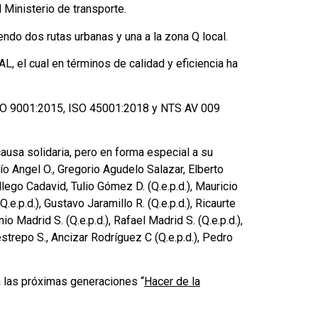
 Ministerio de transporte.
ndo dos rutas urbanas y una a la zona Q local.
, el cual en términos de calidad y eficiencia ha
: ISO 9001:2015, ISO 45001:2018 y NTS AV 009
usa solidaria, pero en forma especial a su
o Angel O., Gregorio Agudelo Salazar, Elberto
allego Cadavid, Tulio Gómez D. (Q.e.p.d.), Mauricio
e.p.d.), Gustavo Jaramillo R. (Q.e.p.d.), Ricaurte
o Madrid S. (Q.e.p.d.), Rafael Madrid S. (Q.e.p.d.),
Restrepo S., Ancizar Rodríguez C (Q.e.p.d.), Pedro
ara las próximas generaciones “
Hacer de la